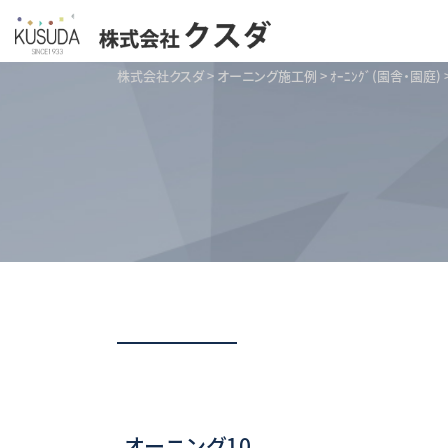
株式会社クスダ
>
オーニング施工例
>
ｵｰﾆﾝｸﾞ(園舎・園庭)
オーニング10