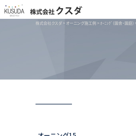
株式会社クスダ
>
オーニング施工例
>
ｵｰﾆﾝｸﾞ(園舎・園庭)
オーニング15