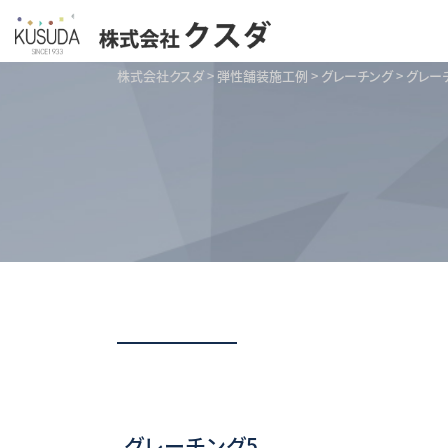
株式会社クスダ
>
弾性舗装施工例
>
グレーチング
>
グレー
グレーチング5