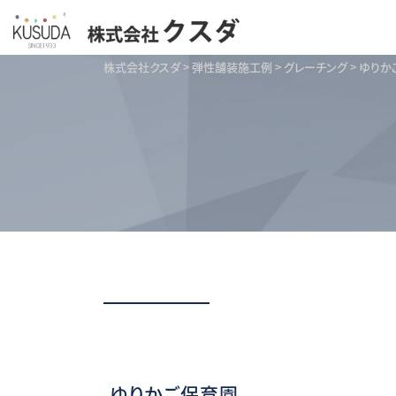
株式会社クスダ
>
弾性舗装施工例
>
グレーチング
>
ゆりか
ゆりかご保育園