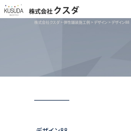
株式会社クスダ
>
弾性舗装施工例
>
デザイン
>
デザイン88
デザイン88