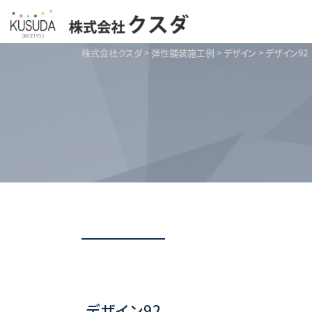
株式会社クスダ
>
弾性舗装施工例
>
デザイン
>
デザイン92
デザイン92