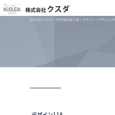
株式会社クスダ
>
弾性舗装施工例
>
デザイン
>
デザイン11
デザイン118