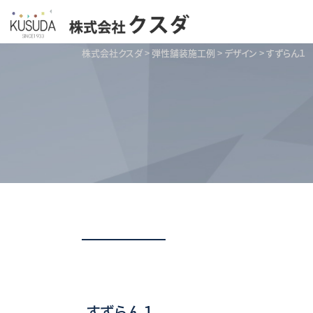
株式会社クスダ
>
弾性舗装施工例
>
デザイン
>
すずらん１
すずらん１