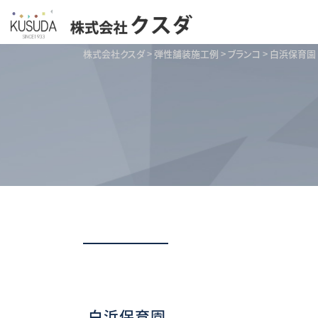
株式会社クスダ
>
弾性舗装施工例
>
ブランコ
>
白浜保育園
白浜保育園