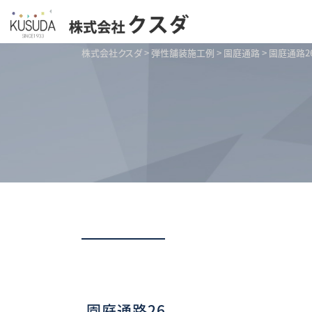
株式会社クスダ
>
弾性舗装施工例
>
園庭通路
>
園庭通路2
園庭通路26