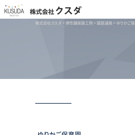
株式会社クスダ
>
弾性舗装施工例
>
園庭通路
>
ゆりかご
ゆりかご保育園