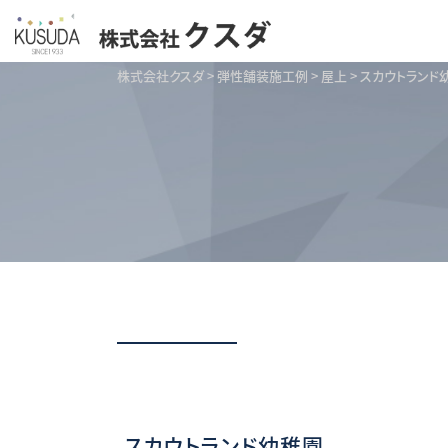
株式会社クスダ
>
弾性舗装施工例
>
屋上
>
スカウトランド
スカウトランド幼稚園