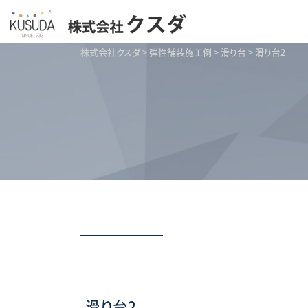
株式会社クスダ
>
弾性舗装施工例
>
滑り台
>
滑り台2
滑り台2