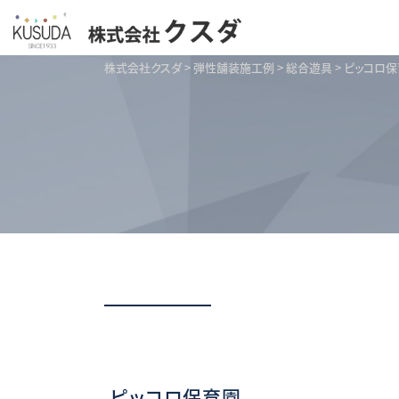
株式会社クスダ
>
弾性舗装施工例
>
総合遊具
>
ピッコロ保
ピッコロ保育園