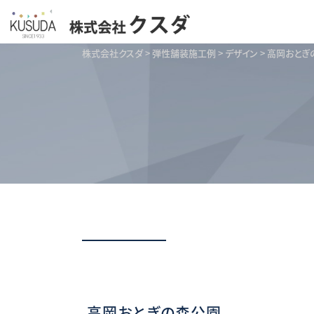
株式会社クスダ
>
弾性舗装施工例
>
デザイン
>
高岡おとぎ
高岡おとぎの森公園