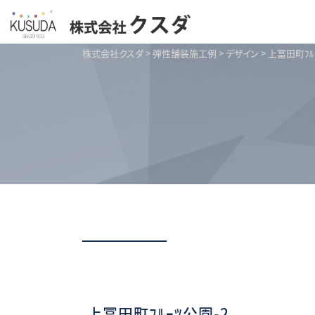
株式会社クスダ
>
弾性舗装施工例
>
デザイン
>
上冨田町ﾌﾙ
上冨田町ﾌﾙｰﾂ公園-2