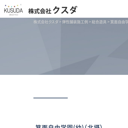
株式会社クスダ
>
弾性舗装施工例
>
総合遊具
>
箕面自由学
箕面自由学園(幼)（北摂）